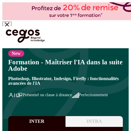
Skip to main content
Vous êtes ici :
Accueil
>
Cegos, organisme de formation à Paris et en régions
>
Bureautique
- PAO/CAO
>
Logiciels PAO - CAO
>
IA pour la création graphique et les contenus visuels
New
Formation - Maîtriser l'IA dans la suite
Adobe
Photoshop, Illustrator, Indesign, Firefly : fonctionnalités
avancées de l'IA
Présentiel ou classe à distance
Perfectionnement
INTER
INTRA