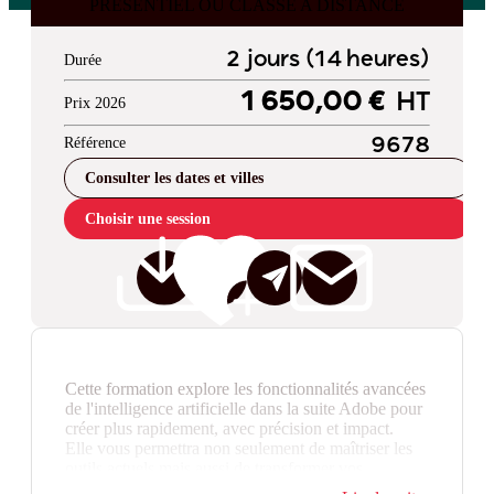
PRESENTIEL OU CLASSE A DISTANCE
2 jours (14 heures)
Durée
1 650,00 €
HT
Prix 2026
Référence
9678
Consulter les dates et villes
Choisir une session
Cette formation explore les fonctionnalités avancées
de l'intelligence artificielle dans la suite Adobe pour
créer plus rapidement, avec précision et impact.
Elle vous permettra non seulement de maîtriser les
outils actuels mais aussi de transformer vos
pratiques créatives. Vous apprendrez à collaborer