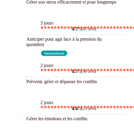
Gérer son stress efficacement et pour longtemps
Best
3 jours
4.7
/5
(81 avis)
Anticiper pour agir face à la pression du
quotidien
Best
International
2 jours
4.7
/5
(90 avis)
Prévenir, gérer et dépasser les conflits
Best
2 jours
4.6
/5
(29 avis)
Gérer les émotions et les conflits
Best