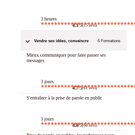
3 h Chrono
3 heures
4.1
/5
(15 avis)
Vendre ses idées, convaincre
6
Formations
Mieux communiquer pour faire passer ses
messages
Best
3 jours
4.7
/5
(61 avis)
S'entraîner à la prise de parole en public
Best
3 jours
4.8
/5
(68 avis)