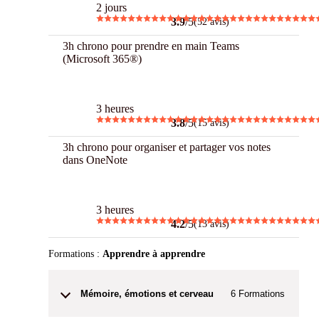
2 jours
3.9
/5
(52 avis)
3h chrono pour prendre en main Teams
(Microsoft 365®)
3 h Chrono
3 heures
3.8
/5
(15 avis)
3h chrono pour organiser et partager vos notes
dans OneNote
3 h Chrono
3 heures
4.2
/5
(13 avis)
Formations :
Apprendre à apprendre
Mémoire, émotions et cerveau
6
Formations