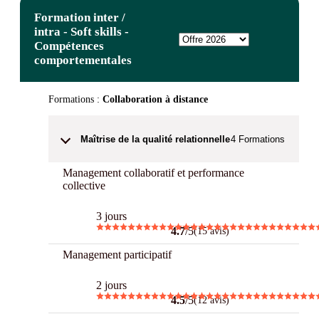
Formation inter /
intra - Soft skills -
Compétences
comportementales
Formations :
Collaboration à distance
Maîtrise de la qualité relationnelle
4
Formations
Management collaboratif et performance
collective
3 jours
4.7
/5
(15 avis)
Management participatif
2 jours
4.5
/5
(12 avis)