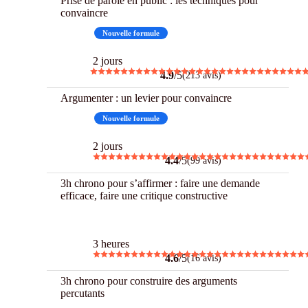
Prise de parole en public : les techniques pour
convaincre
Best
Nouvelle formule
2 jours
4.9
/5
(213 avis)
Argumenter : un levier pour convaincre
Best
Nouvelle formule
2 jours
4.4
/5
(99 avis)
3h chrono pour s’affirmer : faire une demande
efficace, faire une critique constructive
3 h Chrono
3 heures
4.6
/5
(16 avis)
3h chrono pour construire des arguments
percutants