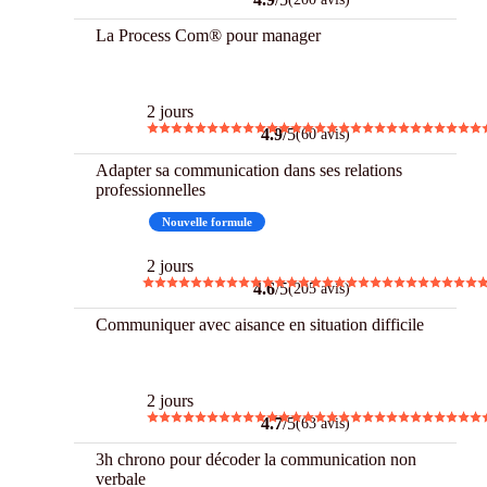
La Process Com® pour manager
Best
2 jours
4.9
/5
(60 avis)
Adapter sa communication dans ses relations
professionnelles
Best
Nouvelle formule
2 jours
4.6
/5
(205 avis)
Communiquer avec aisance en situation difficile
Best
2 jours
4.7
/5
(63 avis)
3h chrono pour décoder la communication non
verbale