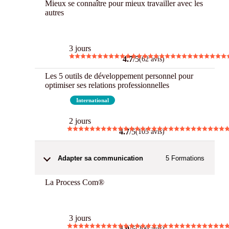
Mieux se connaître pour mieux travailler avec les
autres
Best
3 jours
4.7
/5
(62 avis)
Les 5 outils de développement personnel pour
optimiser ses relations professionnelles
Best
International
2 jours
4.7
/5
(105 avis)
Adapter sa communication
5
Formations
La Process Com®
Best
3 jours
4.9
/5
(200 avis)