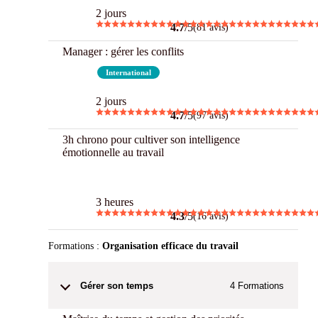
2 jours
4.7
/5
(81 avis)
Manager : gérer les conflits
Best
International
2 jours
4.7
/5
(97 avis)
3h chrono pour cultiver son intelligence
émotionnelle au travail
3 h Chrono
3 heures
4.3
/5
(16 avis)
Formations :
Organisation efficace du travail
Gérer son temps
4
Formations