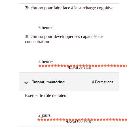
3h chrono pour faire face à la surcharge cognitive
3 h Chrono
3 heures
3h chrono pour développer ses capacités de
concentration
3 h Chrono
3 heures
4.5
/5
(39 avis)
Tutorat, mentoring
4
Formations
Exercer le rôle de tuteur
Best
2 jours
4.6
/5
(106 avis)