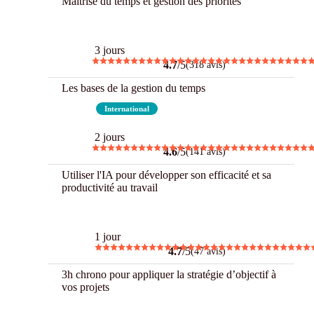
Maîtrise du temps et gestion des priorités
Best
3 jours
4.7
/5
(318 avis)
Les bases de la gestion du temps
Best
International
2 jours
4.6
/5
(141 avis)
Utiliser l'IA pour développer son efficacité et sa
productivité au travail
Best
1 jour
4.7
/5
(47 avis)
3h chrono pour appliquer la stratégie d’objectif à
vos projets
3 h Chrono