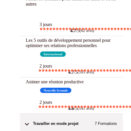
autres
Best
3 jours
4.7
/5
(62 avis)
Les 5 outils de développement personnel pour
optimiser ses relations professionnelles
Best
International
2 jours
4.7
/5
(105 avis)
Animer une réunion productive
Best
Nouvelle formule
2 jours
4.6
/5
(141 avis)
Travailler en mode projet
7
Formations