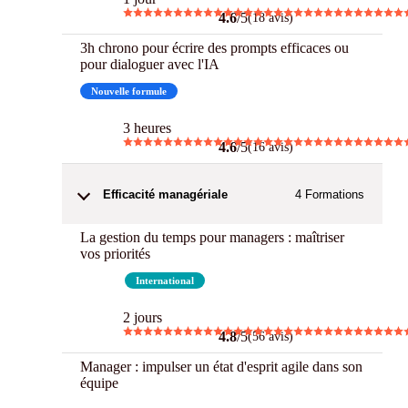
4.6
/5
(18 avis)
3h chrono pour écrire des prompts efficaces ou
pour dialoguer avec l'IA
Nouvelle formule
3 h Chrono
3 heures
4.6
/5
(16 avis)
Efficacité managériale
4
Formations
La gestion du temps pour managers : maîtriser
vos priorités
Best
International
2 jours
4.8
/5
(56 avis)
Manager : impulser un état d'esprit agile dans son
équipe