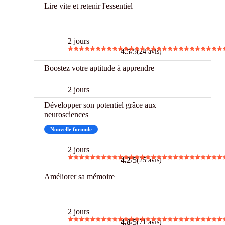
Lire vite et retenir l'essentiel
Best
2 jours
4.5
/5
(24 avis)
Boostez votre aptitude à apprendre
2 jours
Développer son potentiel grâce aux
neurosciences
Nouvelle formule
2 jours
4.2
/5
(25 avis)
Améliorer sa mémoire
Best
2 jours
4.8
/5
(71 avis)