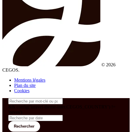
© 2026
CEGOS.
Mentions légales
Plan du site
Cookies
&& config('laravel-theme-inter.CEGOS_COUNTRY') !=
'neves')
Rechercher