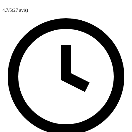
4,7
/5
(27 avis)