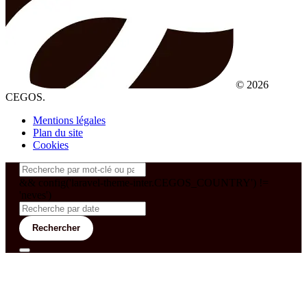
© 2026
CEGOS.
Mentions légales
Plan du site
Cookies
&& config('laravel-theme-inter.CEGOS_COUNTRY') !=
'neves')
Rechercher