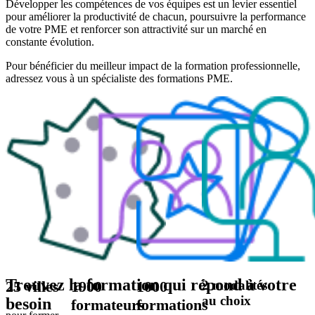
Développer les compétences de vos équipes est un levier essentiel
pour améliorer la productivité de chacun, poursuivre la performance
de votre PME et renforcer son attractivité sur un marché en
constante évolution.
Pour bénéficier du meilleur impact de la formation professionnelle,
adressez vous à un spécialiste des formations PME.
Trouvez la formation qui répond à votre
25 villes
1900
1000
2 modalités
au choix
besoin
formateurs
formations