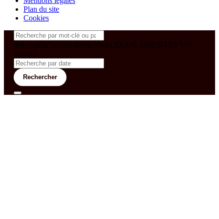
Mentions légales
Plan du site
Cookies
&& config('laravel-theme-inter.CEGOS_COUNTRY') !=
'neves')
Rechercher