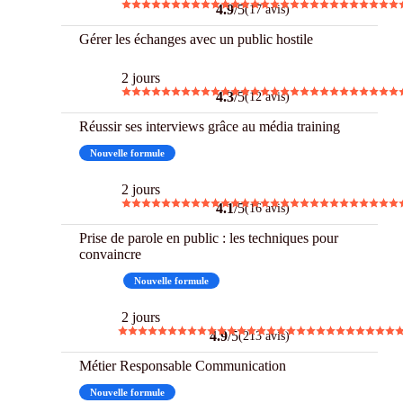
4.9
/5
(17 avis)
Gérer les échanges avec un public hostile
2 jours
4.3
/5
(12 avis)
Réussir ses interviews grâce au média training
Nouvelle formule
2 jours
4.1
/5
(16 avis)
Prise de parole en public : les techniques pour
convaincre
Best
Nouvelle formule
2 jours
4.9
/5
(213 avis)
Métier Responsable Communication
Nouvelle formule