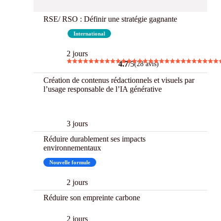
RSE/ RSO : Définir une stratégie gagnante
Best
International
2 jours
4.7
/5
(28 avis)
Création de contenus rédactionnels et visuels par
l’usage responsable de l’IA générative
CPF
New
3 jours
Réduire durablement ses impacts
environnementaux
Nouvelle formule
2 jours
Réduire son empreinte carbone
2 jours