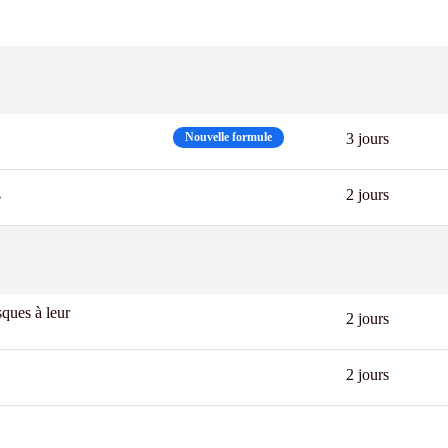
Best
Nouvelle formule
3 jours
2 jours
e
sques à leur
2 jours
2 jours