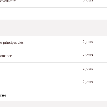
3 jours
avoir-faire
2 jours
s principes clés
2 jours
formance
2 jours
2 jours
rise