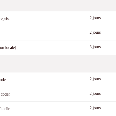
2 jours
reprise
2 jours
3 jours
on locale)
New
2 jours
code
New
2 jours
 coder
2 jours
icielle