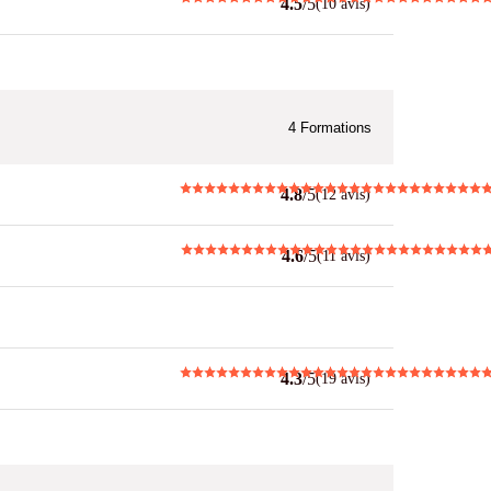
4.5
/5
(10 avis)
4
Formations
4.8
/5
(12 avis)
4.6
/5
(11 avis)
4.3
/5
(19 avis)