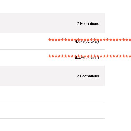
2
Formations
4.6
/5
(52 avis)
4.4
/5
(23 avis)
2
Formations