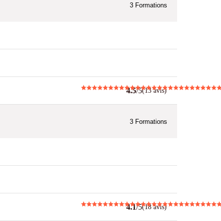
3
Formations
4.5
/5
(13 avis)
3
Formations
4.1
/5
(18 avis)