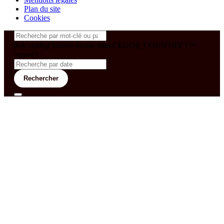
Plan du site
Cookies
&& config('laravel-theme-inter.CEGOS_COUNTRY') !=
'neves')
Rechercher