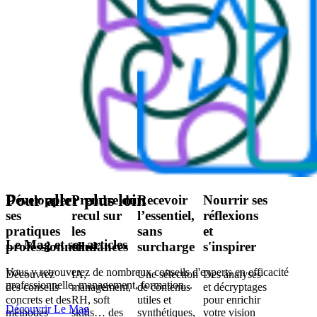
Pour aller plus loin
Développer
Prendre du
Recevoir
Nourrir ses
ses
recul sur
l’essentiel,
réflexions
pratiques
les
sans
et
Le Mag et ses articles
professionnelles
tendances
surcharge
s'inspirer
Vous y retrouverez de nombreux conseils d'experts en efficacité
B
Découvrez
IA,
Une sélection
Des analyses
professionnelle, management, formation...
s
des conseils
management,
de contenus
et décryptages
concrets et des
RH, soft
utiles et
pour enrichir
Découvrir Le Mag
D
méthodes
skills… des
synthétiques,
votre vision