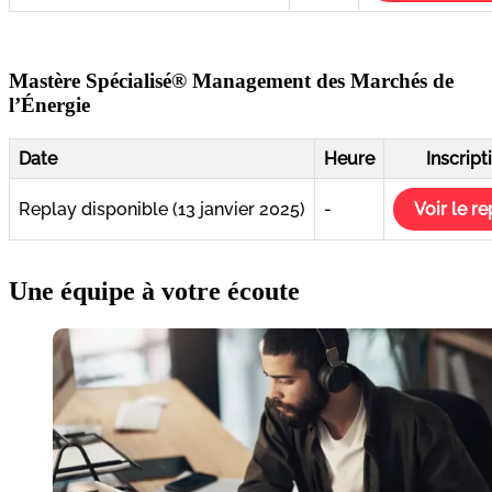
Mastère Spécialisé® Management des Marchés de
l’Énergie
Date
Heure
Inscript
Replay disponible (13 janvier 2025)
-
Voir le r
Une équipe à votre écoute