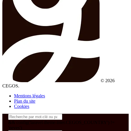
© 2026
CEGOS.
Mentions légales
Plan du site
Cookies
&& config('laravel-theme-inter.CEGOS_COUNTRY') !=
'neves')