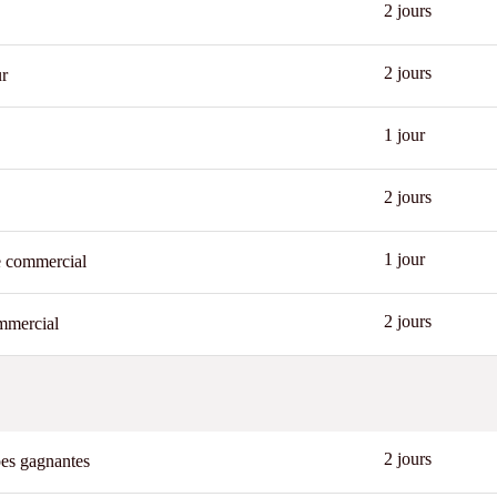
2 jours
New
2 jours
ur
New
1 jour
2 jours
1 jour
e commercial
2 jours
mmercial
Best
2 jours
pes gagnantes