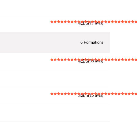
4.3
/5
(17 avis)
6
Formations
4.5
/5
(38 avis)
3.9
/5
(15 avis)