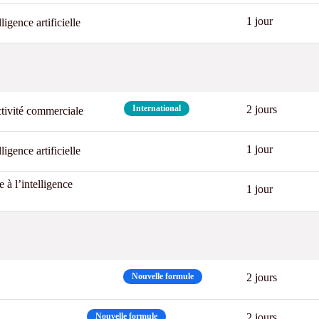
1 jour
igence artificielle
New
International
2 jours
uctivité commerciale
1 jour
igence artificielle
 à l’intelligence
New
1 jour
Best
Nouvelle formule
2 jours
Nouvelle formule
2 jours