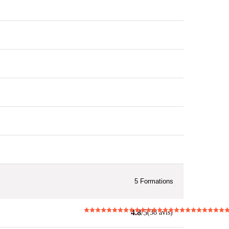
5
Formations
4.8
/5
(38 avis)