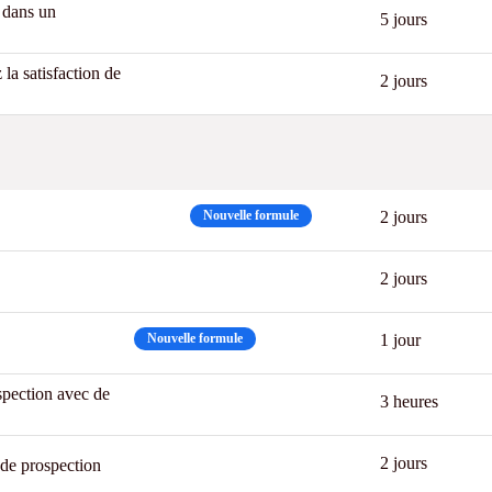
 dans un
CPF
New
5 jours
a satisfaction de
2 jours
Best
Nouvelle formule
2 jours
2 jours
Nouvelle formule
1 jour
pection avec de
3 h Chrono
3 heures
2 jours
 de prospection