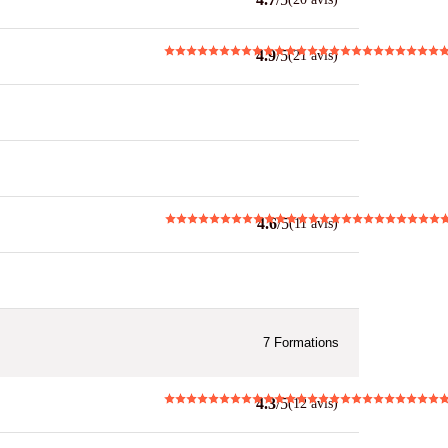
4.9
/5
(21 avis)
4.6
/5
(11 avis)
7
Formations
4.3
/5
(12 avis)