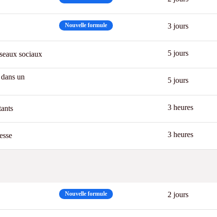
Nouvelle formule
3 jours
CPF
5 jours
éseaux sociaux
 dans un
CPF
New
5 jours
3 h Chrono
3 heures
tants
3 h Chrono
3 heures
esse
Nouvelle formule
2 jours