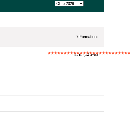
7
Formations
4.5
/5
(12 avis)