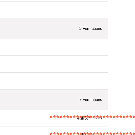
3
Formations
7
Formations
4.8
/5
(39 avis)
4.7
/5
(20 avis)