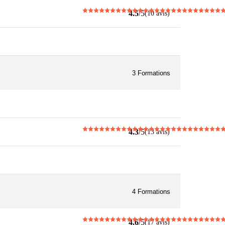
4.5
/5
(10 avis)
3
Formations
4.3
/5
(13 avis)
4
Formations
4.6
/5
(17 avis)