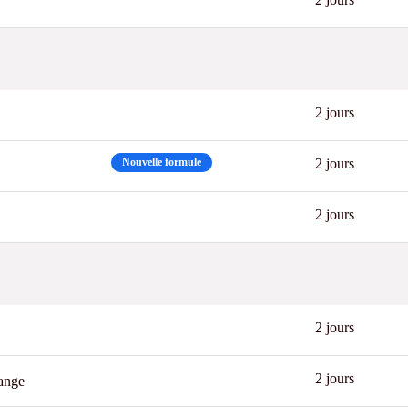
Best
2 jours
Nouvelle formule
2 jours
2 jours
2 jours
2 jours
hange