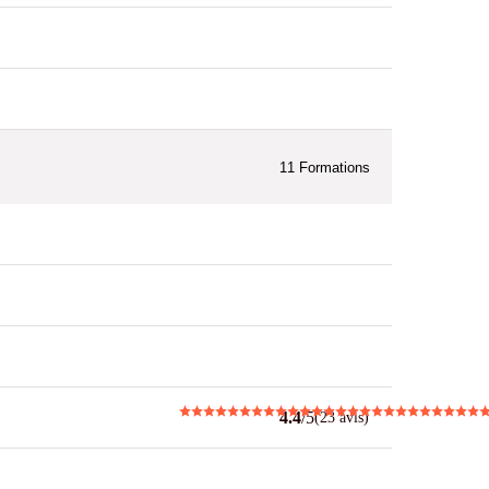
11
Formations
4.4
/5
(23 avis)