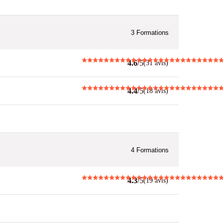
3
Formations
4.6
/5
(31 avis)
4.4
/5
(18 avis)
4
Formations
4.3
/5
(19 avis)