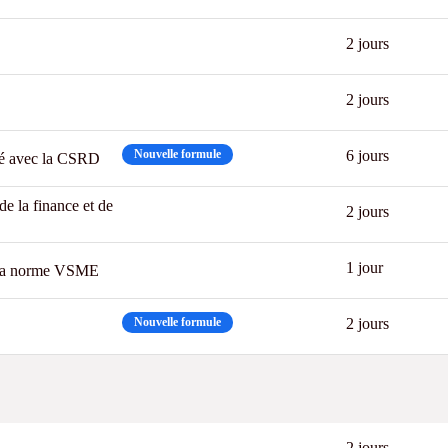
2 jours
2 jours
Nouvelle formule
6 jours
ité avec la CSRD
 de la finance et de
New
2 jours
New
1 jour
à la norme VSME
Nouvelle formule
2 jours
2 jours