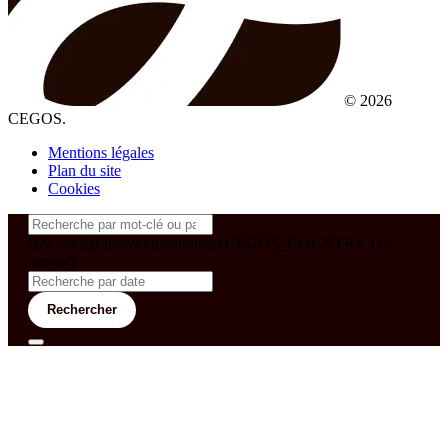
© 2026
CEGOS.
Mentions légales
Plan du site
Cookies
&& config('laravel-theme-inter.CEGOS_COUNTRY') !=
'neves')
Rechercher