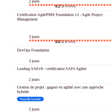
2 jours
4.2
/5
(14 avis)
Certification AgilePM® Foundation v3 - Agile Project
Management
Best
3 jours
4.6
/5
(50 avis)
DevOps Foundation
3 jours
Leading SAFe® : certification SAFe Agilist
2 jours
Gestion de projet : gagner en agilité avec une approche
hybride
Nouvelle formule
2 jours