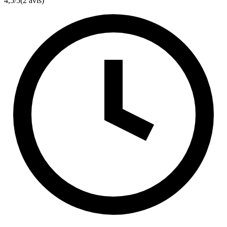
4,5
/5
(2 avis)