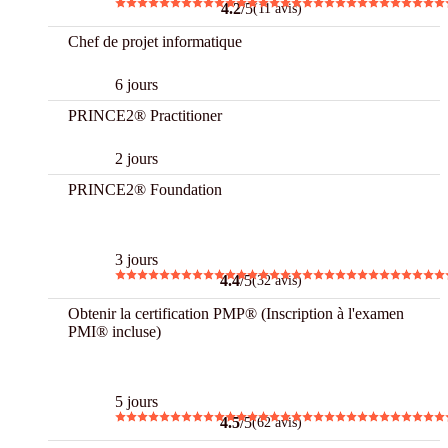
4.2
/5
(11 avis)
Chef de projet informatique
6 jours
PRINCE2® Practitioner
2 jours
PRINCE2® Foundation
Best
3 jours
4.4
/5
(32 avis)
Obtenir la certification PMP® (Inscription à l'examen
PMI® incluse)
Best
5 jours
4.5
/5
(62 avis)