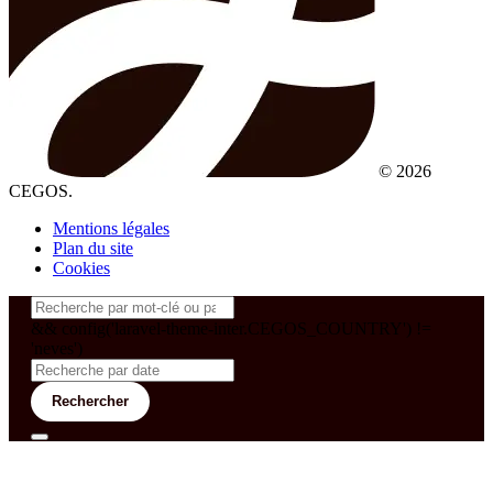
© 2026
CEGOS.
Mentions légales
Plan du site
Cookies
&& config('laravel-theme-inter.CEGOS_COUNTRY') !=
'neves')
Rechercher