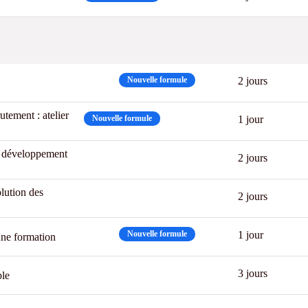
Best
Nouvelle formule
2 jours
utement : atelier
Nouvelle formule
1 jour
de développement
New
2 jours
olution des
New
2 jours
Best
Nouvelle formule
1 jour
une formation
CPF
New
3 jours
ble