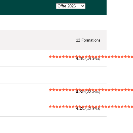
12
Formations
4.4
/5
(14 avis)
4.3
/5
(22 avis)
4.2
/5
(19 avis)