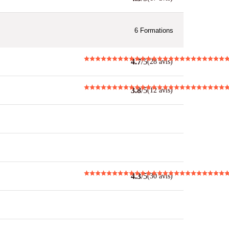
6
Formations
4.7
/5
(28 avis)
3.8
/5
(12 avis)
4.3
/5
(30 avis)