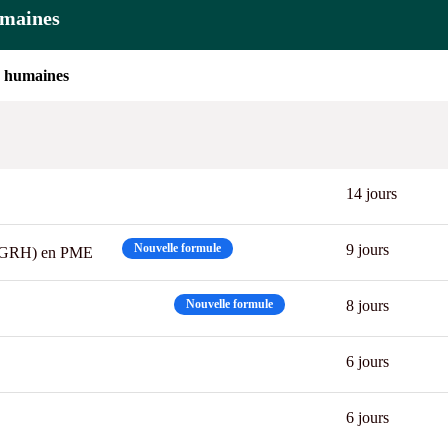
umaines
s humaines
14 jours
Nouvelle formule
9 jours
 (GRH) en PME
CPF
Nouvelle formule
8 jours
6 jours
6 jours