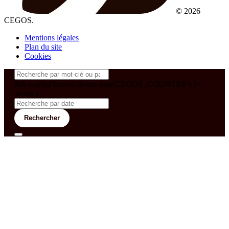
© 2026
CEGOS.
Mentions légales
Plan du site
Cookies
&& config('laravel-theme-inter.CEGOS_COUNTRY') !=
'neves')
Rechercher