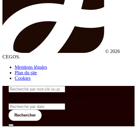
© 2026
CEGOS.
Mentions légales
Plan du site
Cookies
&& config('laravel-theme-inter.CEGOS_COUNTRY') !=
'neves')
Rechercher