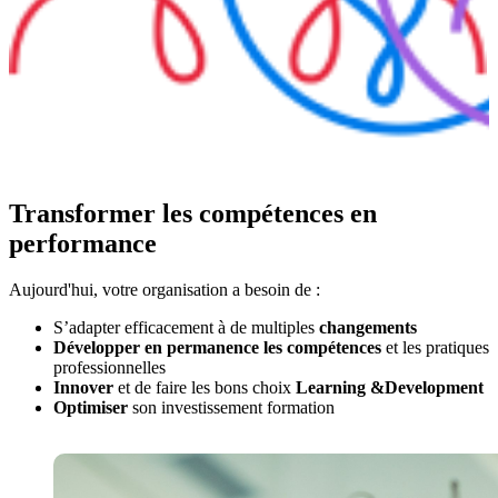
Transformer les compétences en
Solutions de
Projets
Externalisation
formations
internationaux
de la formation
performance
prêtes à l'emploi
de formation
Optimiser l’efficacité
Aujourd'hui, votre organisation a besoin de :
de votre écosystème
Former vos
Concevoir des
Learning &
collaborateurs partout
parcours adaptés à
S’adapter efficacement à de multiples
changements
Development via des
dans le monde avec
vos enjeux
Développer en permanence les compétences
et les pratiques
services adaptés
la Learning
spécifiques et les
professionnelles
Collection du groupe
déployer sur tous les
Innover
et de faire les bons choix
Learning &
Development
Je découvre
Cegos
continents, dans 30
Optimiser
son investissement formation
langues
Je découvre
Je découvre