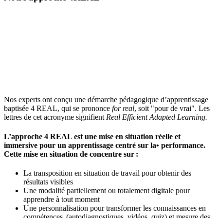
est une
alternance des
synthétiser et
en pratique
ressource au
formats, mises
formaliser les
rapide des
service du
en situations et
informations est
nouvelles
participant, qui
jeux pour une
la clé d’un
compétences en
doit lui même
expérience de
encrage sur le
situation réelle
être acteur de
formation
long terme
de travail
sa formation
captivante
Nos experts ont conçu une démarche pédagogique d’apprentissage
baptisée 4 REAL, qui se prononce
for real
, soit "pour de vrai". Les
lettres de cet acronyme signifient
Real Efficient Adapted Learning.
L’approche 4 REAL est une mise en situation réelle et
immersive pour un apprentissage centré sur la• performance.
Cette mise en situation de concentre sur :
La transposition en situation de travail pour obtenir des
résultats visibles
Une modalité
partiellement ou totalement digitale pour
apprendre à tout moment
Une personnalisation pour transformer les connaissances en
compétences (autodiagnostiques, vidéos, quiz) et mesure des