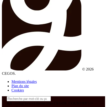
© 2026
CEGOS.
Mentions légales
Plan du site
Cookies
&& config('laravel-theme-inter.CEGOS_COUNTRY') !=