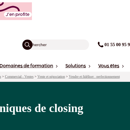
agogie
Points forts
Financement
Sessions
01 55 00 95 
Domaines de formation
Solutions
Vous êtes
s
>
Commercial - Ventes
>
Vente et négociation
>
Vendre et fidéliser : perfectionnement
niques de closing