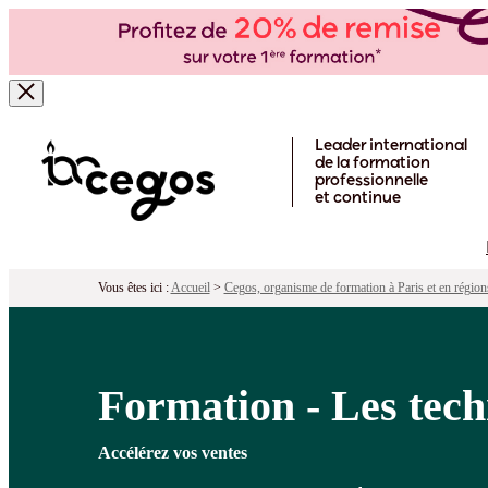
Formation - Les techniques de closing
Pour qui ?
Programme
Objectifs
Péd
Skip to main content
Leader international
de la formation
professionnelle
et continue
Vous êtes ici :
Accueil
>
Cegos, organisme de formation à Paris et en région
Formation - Les tech
Accélérez vos ventes