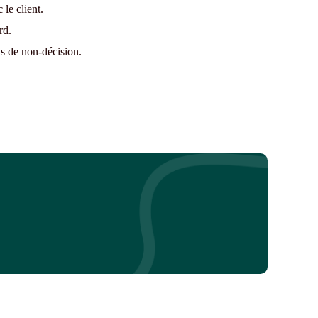
le client.
rd.
s de non-décision.