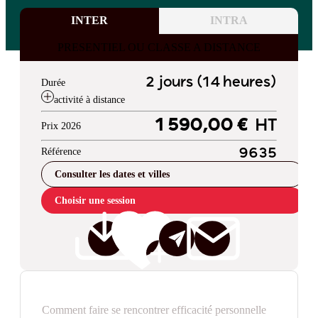
INTER
INTRA
PRESENTIEL OU CLASSE A DISTANCE
2 jours (14 heures)
Durée
activité à distance
1 590,00 €
HT
Prix 2026
Référence
9635
Consulter les dates et villes
Choisir une session
Comment faire se rencontrer efficacité personnelle