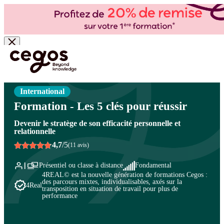
Skip to main content
Vous êtes ici :
Accueil
>
Cegos, organisme de formation à Paris et en régions
>
Développement personnel
>
Parcours et évolution professionnelle
>
Libérer son potentiel
International
Formation - Les 5 clés pour réussir
Devenir le stratège de son efficacité personnelle et
relationnelle
4,7
/5
(11 avis)
Présentiel ou classe à distance
Fondamental
4REAL© est la nouvelle génération de formations Cegos :
des parcours mixtes, individualisables, axés sur la
4Real
transposition en situation de travail pour plus de
performance