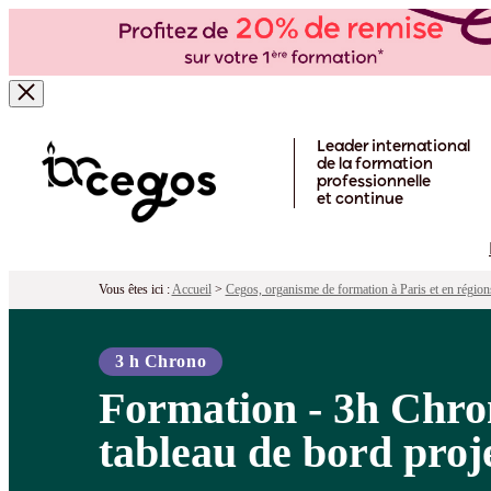
Formation - 3h Chrono pour construire
Pour qui ?
Programme
Objectifs
Péd
Skip to main content
Leader international
de la formation
professionnelle
et continue
Vous êtes ici :
Accueil
>
Cegos, organisme de formation à Paris et en région
3 h Chrono
Formation - 3h Chro
tableau de bord proj