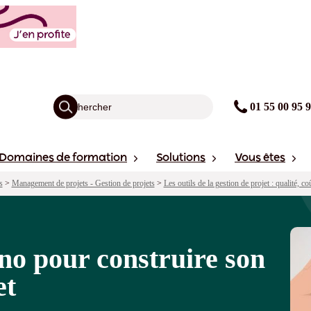
 son tableau de bord projet
agogie
Financement
Sessions
01 55 00 95 
Domaines de formation
Solutions
Vous êtes
s
>
Management de projets - Gestion de projets
>
Les outils de la gestion de projet : qualité, co
no pour construire son
et