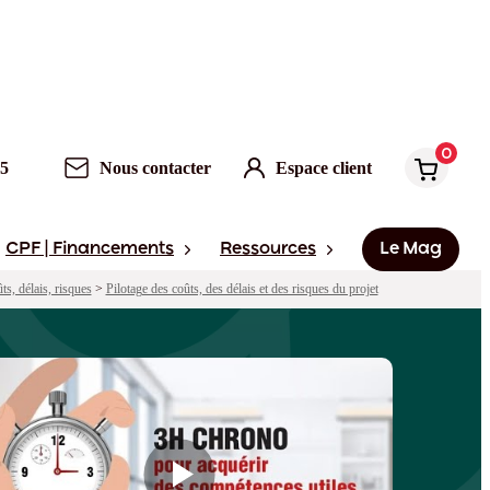
0
Nous contacter
Espace client
0
95
Nous contacter
Espace client
CPF | Financements
Ressources
Le Mag
ûts, délais, risques
>
Pilotage des coûts, des délais et des risques du projet