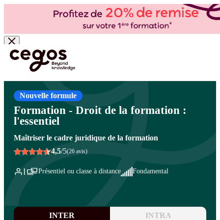
Skip to main content
Vous êtes ici :
Accueil
>
Cegos, organisme de formation à Paris et en régions
>
Ressources
humaines
>
Formation et développement des compétences
>
Droit et gestion de la
formation
Nouvelle formule
Formation - Droit de la formation :
l'essentiel
Maîtriser le cadre juridique de la formation
4,5
/5
(26 avis)
Présentiel ou classe à distance
Fondamental
INTER
INTRA