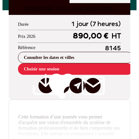
PRESENTIEL OU CLASSE A DISTANCE
1 jour (7 heures)
Durée
890,00 €
HT
Prix 2026
Référence
8145
Consulter les dates et villes
Choisir une session
Cette formation d’une journée vous permet
d'acquérir une vision d'ensemble du système de
formation professionnelle et de bien comprendre ses
évolutions. Elle intègre en permanence l’actualité