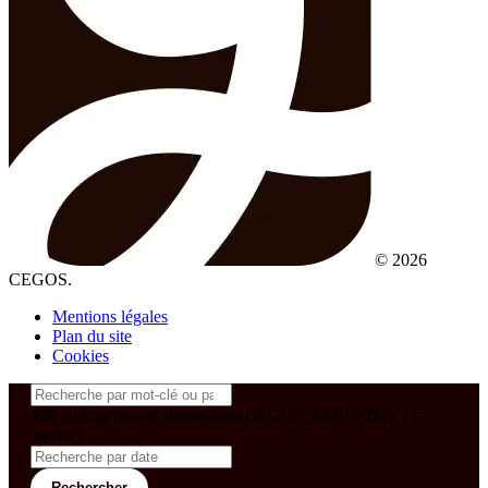
© 2026
CEGOS.
Mentions légales
Plan du site
Cookies
&& config('laravel-theme-inter.CEGOS_COUNTRY') !=
'neves')
Rechercher