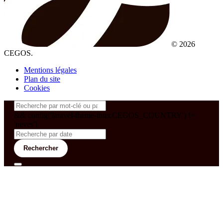
© 2026
CEGOS.
Mentions légales
Plan du site
Cookies
&& config('laravel-theme-inter.CEGOS_COUNTRY') !=
'neves')
Rechercher