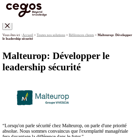
Skip to main content
Vous êtes ici :
Accueil
>
Toutes nos solutions
>
Références clients
>
Malteurop: Développer
le leadership sécurité
Malteurop: Développer le
leadership sécurité
“Lorsqu'on parle sécurité chez Malteurop, on parle d'une priorité
absolue. Nous sommes convaincus que l'exemplarité managériale
fera davantage la différence dans le futur."