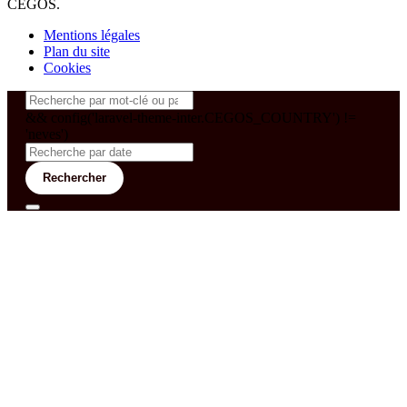
CEGOS.
Mentions légales
Plan du site
Cookies
&& config('laravel-theme-inter.CEGOS_COUNTRY') !=
'neves')
Rechercher