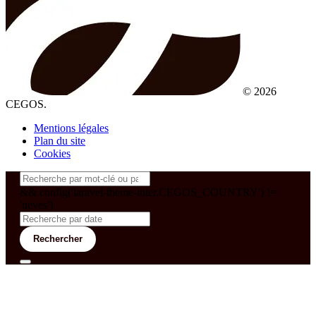
© 2026
CEGOS.
Mentions légales
Plan du site
Cookies
&& config('laravel-theme-inter.CEGOS_COUNTRY') !=
'neves')
Rechercher