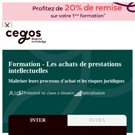
Skip to main content
Vous êtes ici :
Accueil
>
Cegos, organisme de formation à Paris et en régions
>
Achats
>
Achats : méthodes et outils
>
Achats spécialisés
Formation - Les achats de prestations
intellectuelles
Maîtriser leurs processus d'achat et les risques juridiques
Présentiel ou classe à distance
Spécialisation
INTER
INTRA
PRESENTIEL OU CLASSE A DISTANCE