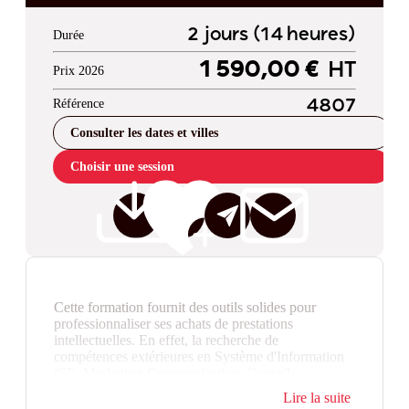
2 jours (14 heures)
Durée
1 590,00 €
HT
Prix 2026
Référence
4807
Consulter les dates et villes
Choisir une session
Cette formation fournit des outils solides pour
professionnaliser ses achats de prestations
intellectuelles. En effet, la recherche de
compétences extérieures en Système d'Information
(SI), Marketing-Communication, Conseil,
Recrutement…, est un savoir-faire indispensable des
Lire la suite
Achats.