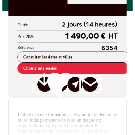
PRESENTIEL OU CLASSE A DISTANCE
2 jours (14 heures)
Durée
1 490,00 €
HT
Prix 2026
Référence
6354
Consulter les dates et villes
Choisir une session
L'objet de cette formation est d'apporter la démarche
et les outils permettant de faire un diagnostic
organisationnel qui permet de modéliser le
fonctionnement de l'organisation, d'identifier ses