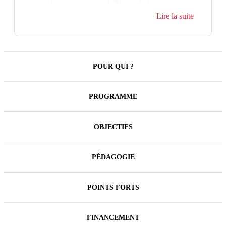
points forts et ses points faibles et de faire une
proposition d'organisation adaptée aux enjeux.
Lire la suite
L'enjeu est de définir des organisations plus agiles,
plus collaboratives qui favorisent l'initiative
personnelle.
POUR QUI ?
PROGRAMME
OBJECTIFS
PÉDAGOGIE
POINTS FORTS
FINANCEMENT