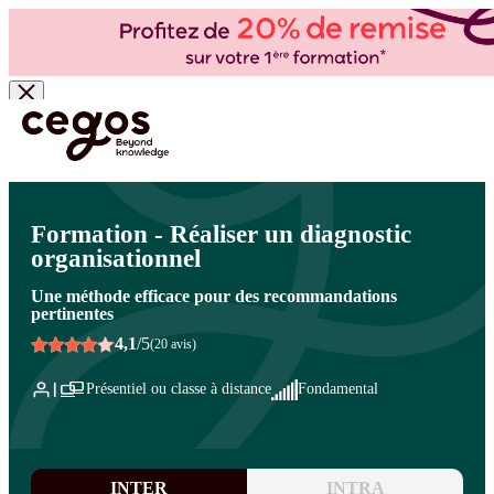
Skip to main content
Vous êtes ici :
Accueil
>
Cegos, organisme de formation à Paris et en régions
>
Audit -
Organisation - Conseil
>
Organisation - Conseil
>
Méthodes et outils
Formation - Réaliser un diagnostic
organisationnel
Une méthode efficace pour des recommandations
pertinentes
4,1
/5
(20 avis)
Présentiel ou classe à distance
Fondamental
INTER
INTRA