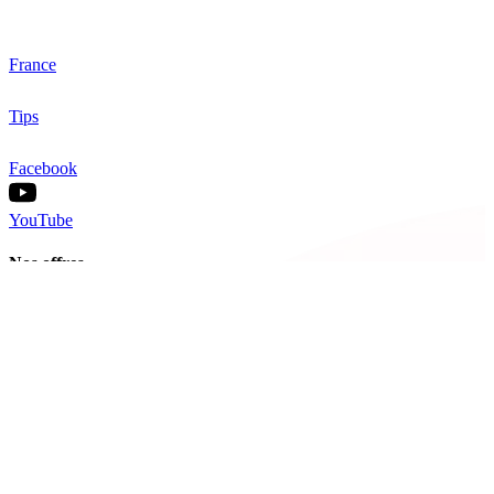
France
Tips
Facebook
YouTube
Nos offres
Inter-entreprise
Intra-entreprise
Sur-mesure
Diplômante
Digital Learning
VAE
À propos de Cegos
Nos centres de formation