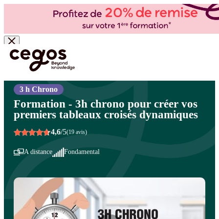
Skip to main content
Vous êtes ici :
Accueil
>
Cegos, organisme de formation à Paris et en régions
>
Bureautique
- PAO/CAO
>
Logiciels bureautique
>
Excel - Tableaux croisés dynamiques
3 h Chrono
Formation - 3h chrono pour créer vos
premiers tableaux croisés dynamiques
4,6
/5
(19 avis)
A distance
Fondamental