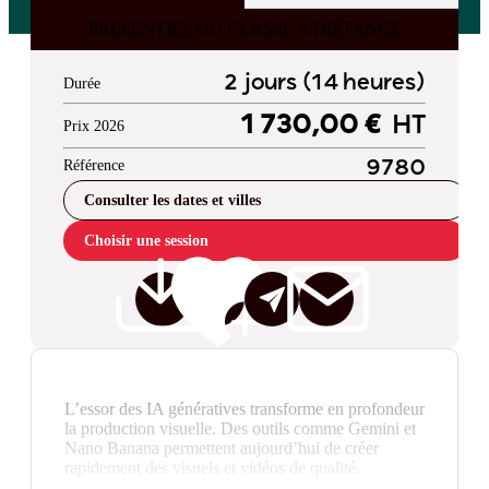
PRESENTIEL OU CLASSE A DISTANCE
2 jours (14 heures)
Durée
1 730,00 €
HT
Prix 2026
Référence
9780
Consulter les dates et villes
Choisir une session
L’essor des IA génératives transforme en profondeur
la production visuelle. Des outils comme Gemini et
Nano Banana permettent aujourd’hui de créer
rapidement des visuels et vidéos de qualité.