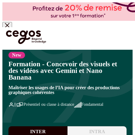
Skip to main content
Vous êtes ici :
Accueil
>
Cegos, organisme de formation à Paris et en régions
>
Bureautique
- PAO/CAO
>
Logiciels PAO - CAO
>
IA pour la création graphique et les contenus visuels
New
Formation - Concevoir des visuels et
des vidéos avec Gemini et Nano
Banana
Maîtriser les usages de l’IA pour créer des productions
graphiques cohérentes
Présentiel ou classe à distance
Fondamental
INTER
INTRA