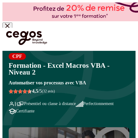
Skip to main content
Vous êtes ici :
Accueil
>
Cegos, organisme de formation à Paris et en régions
>
Bureautique
- PAO/CAO
>
Logiciels bureautique
>
Excel Macro VBA
CPF
Formation - Excel Macros VBA -
Niveau 2
Automatiser vos processus avec VBA
4,5
/5
(32 avis)
Présentiel ou classe à distance
Perfectionnement
Certifiante