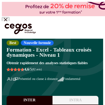
Skip to main content
Vous êtes ici :
Accueil
>
Cegos, organisme de formation à Paris et en régions
>
Bureautique
- PAO/CAO
>
Logiciels bureautique
>
Excel - Tableaux croisés dynamiques
Best
Nouvelle formule
Formation - Excel - Tableaux croisés
dynamiques - Niveau 1
Obtenir rapidement des analyses statistiques fiables
4,6
/5
(82 avis)
Présentiel ou classe à distance
Fondamental
INTER
INTRA