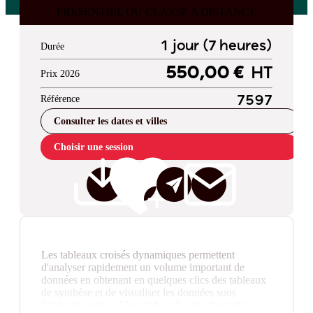
PRESENTIEL OU CLASSE A DISTANCE
1 jour (7 heures)
Durée
550,00 €
HT
Prix 2026
Référence
7597
Consulter les dates et villes
Choisir une session
Les tableaux croisés dynamiques permettent
d'analyser rapidement un volume important de
données en obtenant en quelques clics des tableaux
de synthèse et de visualiser les données sous
différents angles. C'est l'objet de cette formation.