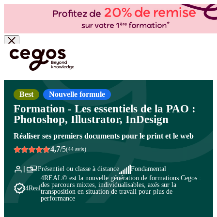
Skip to main content
Vous êtes ici :
Accueil
>
Cegos, organisme de formation à Paris et en régions
>
Bureautique
- PAO/CAO
>
Logiciels PAO - CAO
>
Suite Adobe - Photoshop, InDesign, Illustrator - PAO
et création professionnelle
Best
Nouvelle formule
Formation - Les essentiels de la PAO :
Photoshop, Illustrator, InDesign
Réaliser ses premiers documents pour le print et le web
4,7
/5
(44 avis)
Présentiel ou classe à distance
Fondamental
4REAL© est la nouvelle génération de formations Cegos :
des parcours mixtes, individualisables, axés sur la
4Real
transposition en situation de travail pour plus de
performance