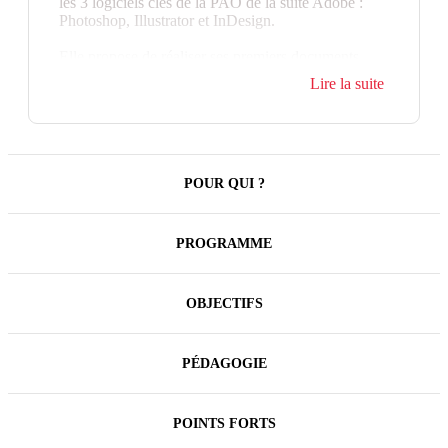
les 3 logiciels clés de la PAO de la suite Adobe :
Photoshop, Illustrator et InDesign.
Elle propose de réaliser ses premiers documents,
avant d'aller plus loin dans la pratique d'un logiciel.
Lire la suite
Elle vous permettra de mener à bien un projet
concret : actualisation et conception d'illustrations et
retouche d’images pour la création de votre support
de communication.
POUR QUI ?
PROGRAMME
OBJECTIFS
PÉDAGOGIE
POINTS FORTS