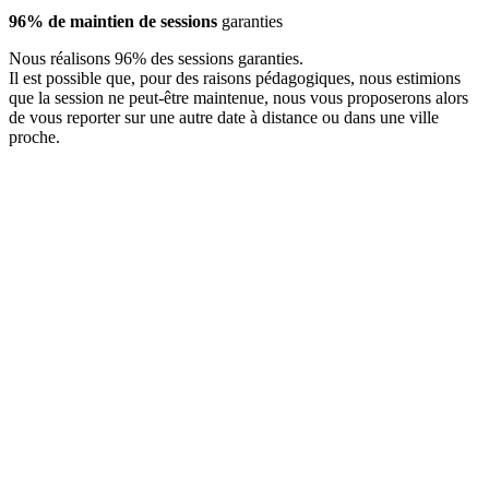
96% de maintien de sessions
garanties
Nous réalisons 96% des sessions garanties.
Il est possible que, pour des raisons pédagogiques, nous estimions
que la session ne peut-être maintenue, nous vous proposerons alors
de vous reporter sur une autre date à distance ou dans une ville
proche.
Habilitation
consultants
formateurs
Les 1000 formateurs Cegos sont recrutés, formés et supervisés selon
un processus Qualité d'habilitation spécifique. Trois éléments clés :
Expertise dans un métier, un domaine professionnel
Formation aux outils pédagogiques,
Supervision systématique par nos responsables pédagogiques.