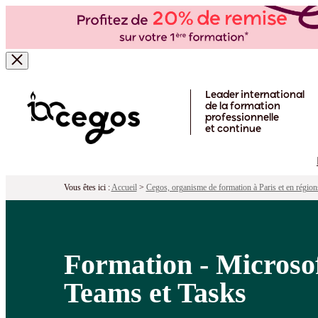
Formation - Microsoft 365® - Collabo
Pour qui ?
Programme
Objectifs
Péd
Skip to main content
Leader international
de la formation
professionnelle
et continue
Vous êtes ici :
Accueil
>
Cegos, organisme de formation à Paris et en région
Formation - Microsof
Teams et Tasks