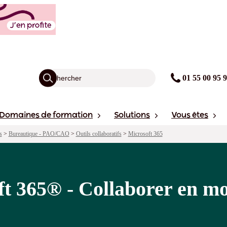
rer en mode projet avec Teams et Tasks
agogie
Points forts
Financement
Sessions
01 55 00 95 
Domaines de formation
Solutions
Vous êtes
s
>
Bureautique - PAO/CAO
>
Outils collaboratifs
>
Microsoft 365
t 365® - Collaborer en mo