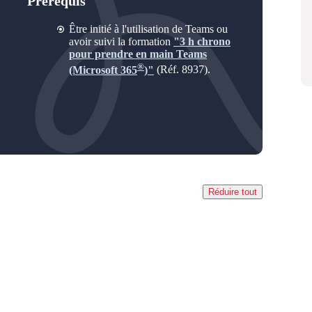
Prérequis
Être initié à l'utilisation de Teams ou
avoir suivi la formation
"3 h chrono
pour prendre en main Teams
®
(Microsoft 365
)"
(Réf. 8937).
Réduire tout