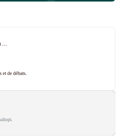
ot …
 et de débats.
aliopi.