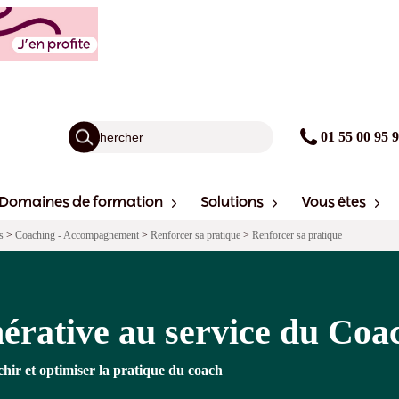
e du Coaching professionnel
nts forts
Sessions
01 55 00 95 
Domaines de formation
Solutions
Vous êtes
s
>
Coaching - Accompagnement
>
Renforcer sa pratique
>
Renforcer sa pratique
érative au service du Coa
richir et optimiser la pratique du coach