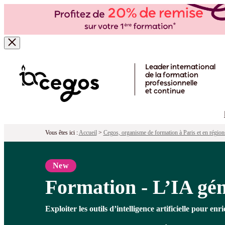
Formation - L’IA générative au servic
Pour qui ?
Programme
Objectifs
Poi
Skip to main content
Leader international
de la formation
professionnelle
et continue
Vous êtes ici :
Accueil
>
Cegos, organisme de formation à Paris et en région
New
Formation - L’IA gén
Exploiter les outils d’intelligence artificielle pour en