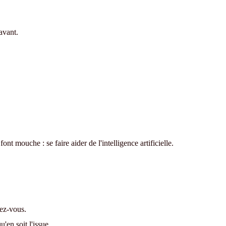
avant.
ont mouche : se faire aider de l'intelligence artificielle.
dez-vous.
'en soit l'issue.