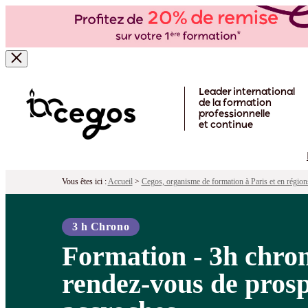
Formation - 3h chrono pour gagner d
Pour qui ?
Programme
Objectifs
Péd
Skip to main content
Leader international
de la formation
professionnelle
et continue
Vous êtes ici :
Accueil
>
Cegos, organisme de formation à Paris et en région
3 h Chrono
Formation - 3h chro
rendez-vous de prosp