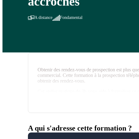
accroches
A distance
Fondamental
Obtenir des rendez-vous de prospection est plus que
commercial. Cette formation à la prospection téléph
obtenir des rendez-vous.
Cet atelier pratique de 3h vous aide à formaliser ce q
vous : l'accroche. Un format court, centré sur la prati
pour affuter ses arguments et l'accompagnement du f
construite et opérationnelle, prêt à décrocher votre
A qui s'adresse cette formation ?