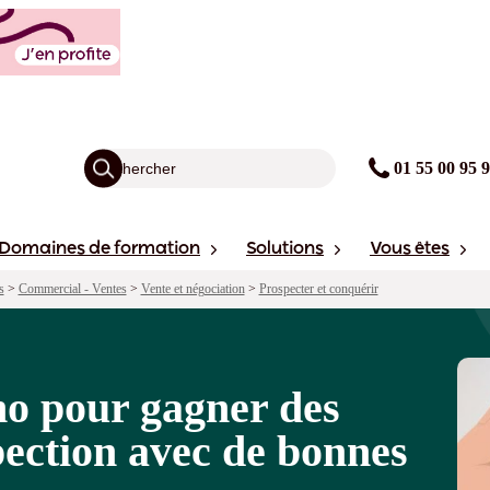
es rendez-vous de prospection avec de bonne
agogie
Financement
Sessions
01 55 00 95 
Domaines de formation
Solutions
Vous êtes
s
>
Commercial - Ventes
>
Vente et négociation
>
Prospecter et conquérir
no pour gagner des
ection avec de bonnes