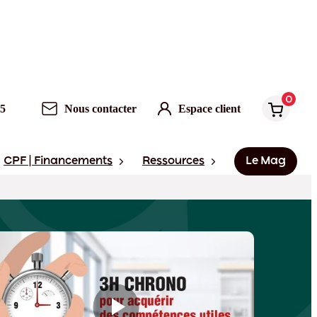
s accroches
0
Nous contacter
Espace client
0
95
Nous contacter
Espace client
CPF | Financements
Ressources
Le Mag