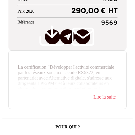
290,00 €
HT
Prix 2026
Référence
9569
La certification "Développer l'activité commerciale
par les réseaux sociaux" - code RS6372, en
partenariat avec Alternative digitale, s'adresse aux
dirigeants TPE/PME et à leurs collaborateurs en
charge de la communication marketing, qui
souhaitent acquérir des compétences clés sur
Lire la suite
l'utilisation des réseaux sociaux à des fins de
développement commercial.
Cette certification a pour objectif la capacité des
candidats à maîtriser l'usage professionnel des
réseaux sociaux, à élaborer une stratégie de
POUR QUI ?
communication sur les réseaux et à communiquer