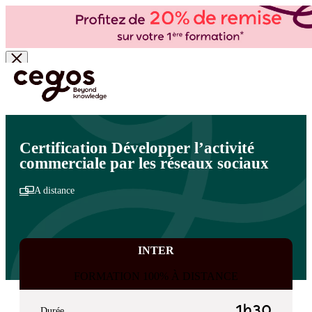
Skip to main content
Vous êtes ici :
Accueil
>
Cegos, organisme de formation à Paris et en régions
>
Commercial
- Ventes
>
Vente et négociation
>
Développer son activité commerciale avec le digital
Certification Développer l’activité
commerciale par les réseaux sociaux
A distance
INTER
FORMATION 100% À DISTANCE
1h30
Durée