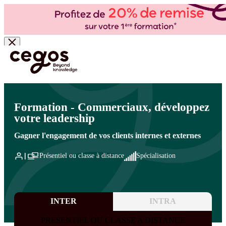
Skip to main content
Vous êtes ici :
Accueil
>
Cegos, organisme de formation à Paris et en régions
>
Commercial
- Ventes
>
Vente et négociation
>
Compétences comportementales et influence commerciale
Formation - Commerciaux, développez
votre leadership
Gagner l'engagement de vos clients internes et externes
Présentiel ou classe à distance
Spécialisation
INTER
INTRA
PRESENTIEL OU CLASSE A DISTANCE