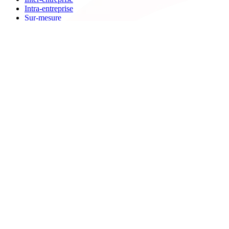
Intra-entreprise
Sur-mesure
Diplômante
Digital Learning
VAE
À propos de Cegos
Nos centres de formation
Newsletters
Espace carrière
Presse
Le Groupe Cegos
Accessibilité en situation de handicap
Nos engagements RSE
Aides
FAQ
Nous contacter
Bulletin d'inscription
Catalogues PDF
Le Mag