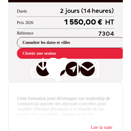
2 jours (14 heures)
Durée
1 550,00 €
HT
Prix 2026
Référence
7304
Consulter les dates et villes
Choisir une session
Cette formation pour développer son leadership de
commercial apporte des réponses concrètes pour
insuffler l'énergie nécessaire à la réussite de ses
projets chez ses clients, comme en interne.
L'époque du commercial agissant seul sur son
territoire est révolue ! Aujourd'hui, le commercial
Lire la suite
performant interagit avec une multiplicité d'acteurs,