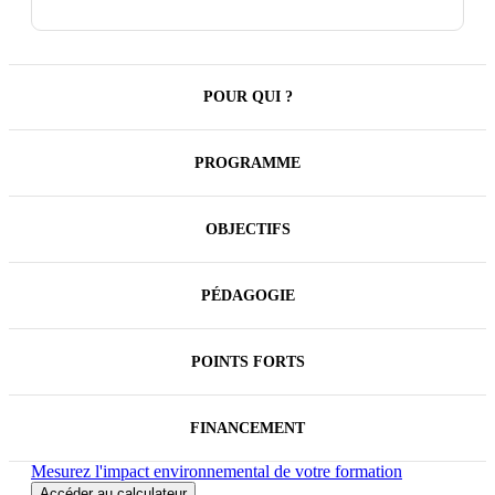
chez ses clients comme en interne.
Exercer pleinement son leadership est un atout
majeur pour mobiliser efficacement les acteurs,
mieux travailler en équipe, franchir ensemble les
obstacles.
POUR QUI ?
PROGRAMME
OBJECTIFS
PÉDAGOGIE
POINTS FORTS
FINANCEMENT
Mesurez l'impact environnemental de votre formation
Accéder au calculateur