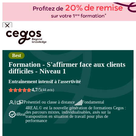
Skip to main content
Vous êtes ici :
Accueil
>
Cegos, organisme de formation à Paris et en régions
>
Commercial
- Ventes
>
Vente et négociation
>
Compétences comportementales et influence commerciale
Best
Formation - S'affirmer face aux clients
difficiles - Niveau 1
Entraînement intensif à l'assertivité
4,7
/5
(44 avis)
Présentiel ou classe à distance
Fondamental
4REAL© est la nouvelle génération de formations Cegos :
des parcours mixtes, individualisables, axés sur la
4Real
transposition en situation de travail pour plus de
performance