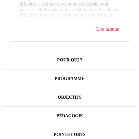
difficiles, s'affirmer devient une nécessité pour
réussir. Cette formation à la relation avec les clients
difficiles apporte aux commerciaux une méthode
pour gérer les rapports tendus, voire conflictuels,
grâce aux techniques d'assertivité.
Lire la suite
Mieux connaître ses propres faiblesses et comment
les pallier, mieux décoder les comportements
déstabilisants de ses interlocuteurs et savoir les
désamorcer, oser plus et demander sereinement : des
techniques simples pour des résultats immédiats face
POUR QUI ?
aux clients difficiles. Une formation à l'assertivité
axée sur la pratique indispensable à tous les
commerciaux !
PROGRAMME
OBJECTIFS
PÉDAGOGIE
POINTS FORTS