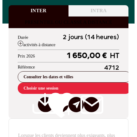
INTER
INTRA
PRESENTIEL OU CLASSE A DISTANCE
2 jours (14 heures)
Durée
activités à distance
1 650,00 €
HT
Prix 2026
Référence
4712
Consulter les dates et villes
Choisir une session
Lorsque les clients deviennent plus exigeants, plus