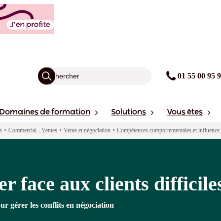
difficiles - Niveau 2
agogie
Points forts
Financement
Sessions
01 55 00 95 
Domaines de formation
Solutions
Vous êtes
s
>
Commercial - Ventes
>
Vente et négociation
>
Compétences comportementales et influence
r face aux clients difficile
ur gérer les conflits en négociation