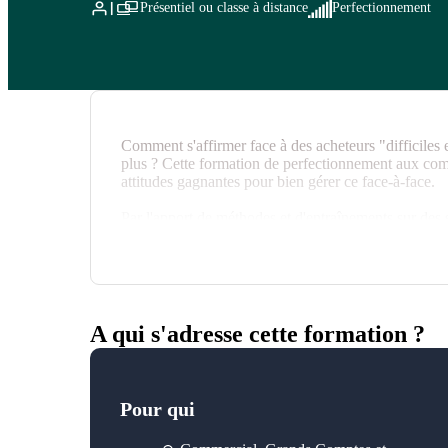
Présentiel ou classe à distance
Perfectionnement
Comment s'affirmer face à des acheteurs "difficiles 
plus ? Cette formation de perfectionnement aux c
attitudes gagnantes pour bien gérer ce face-à-face.
Par l'apport de méthodes et d'entraînements sur des si
déjà permis à de nombreux commerciaux de prévenir e
de meilleurs résultats.
A qui s'adresse cette formation ?
Pour qui