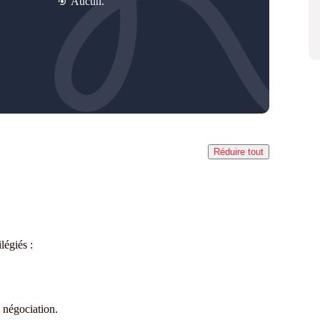
Aucun.
Réduire tout
égiés :
n négociation.