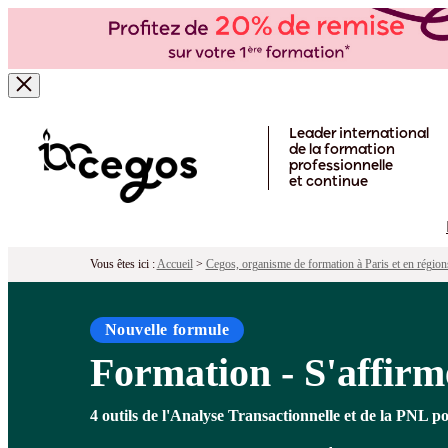
Formation - S'affirmer face aux clients 
Pour qui ?
Programme
Objectifs
Péd
Skip to main content
Leader international
de la formation
professionnelle
et continue
Vous êtes ici :
Accueil
>
Cegos, organisme de formation à Paris et en région
Nouvelle formule
Formation - S'affirme
4 outils de l'Analyse Transactionnelle et de la PNL po