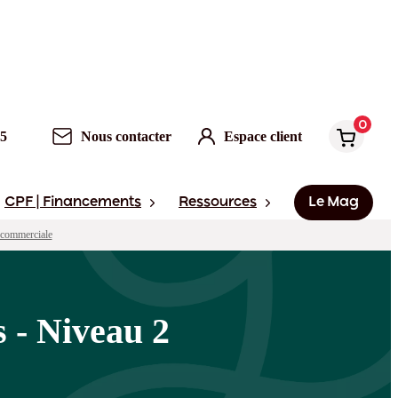
0
Nous contacter
Espace client
0
95
Nous contacter
Espace client
CPF | Financements
Ressources
Le Mag
 commerciale
s - Niveau 2