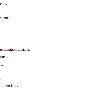
ents.
client".
égociation difficile.
ntes :
ur…
.
ommerciale :