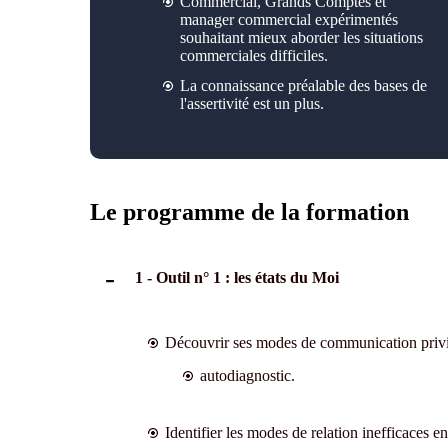
Commercial, Grands Comptes et
manager commercial expérimentés
souhaitant mieux aborder les situations
commerciales difficiles.
La connaissance préalable des bases de
l'assertivité est un plus.
Le programme de la formation
1 - Outil n° 1 : les états du Moi
Découvrir ses modes de communication privil
autodiagnostic.
Identifier les modes de relation inefficaces e