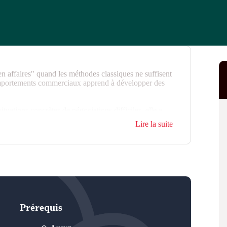
en affaires" quand les méthodes classiques ne suffisent
omportements commerciaux apprend à développer des
tuations concrètes de négociations difficiles, elle a
t résoudre les conflits en négociation pour obtenir
Lire la suite
Prérequis