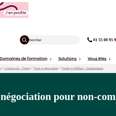
ur non-commerciaux
agogie
Points forts
Financement
avis
Sessions
01 55 00 95 
Domaines de formation
Solutions
Vous êtes
s
>
Commercial - Ventes
>
Vente et négociation
>
Vendre et fidéliser : fondamentaux
t négociation pour non-co