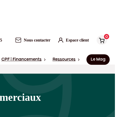
0
Nous contacter
Espace client
0
95
Nous contacter
Espace client
CPF | Financements
Ressources
Le Mag
mmerciaux