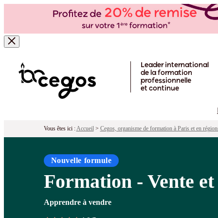
Formation - Vente et négociation po
Pour qui ?
Programme
Objectifs
Péd
Skip to main content
Leader international
de la formation
professionnelle
et continue
Vous êtes ici :
Accueil
>
Cegos, organisme de formation à Paris et en région
Nouvelle formule
Formation - Vente e
Apprendre à vendre