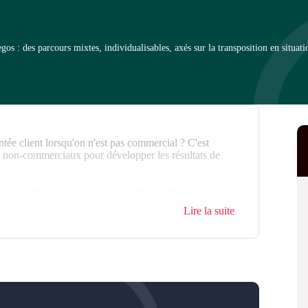
 : des parcours mixtes, individualisables, axés sur la transposition en situati
e client lorsqu'on n'est pas commercial ? C'est
x non-commerciaux pour développer les résultats de
, les cadres sont appelés à contribuer à l'action
ences métier, aux savoir-faire et attitudes
Lire la suite
commerciaux, les cadres découvrent l'importance de
 réel de leurs actions et interventions sur la conclusion
apprennent ainsi à développer au quotidien une posture