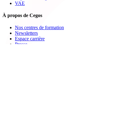
VAE
À propos de Cegos
Nos centres de formation
Newsletters
Espace carrière
Presse
Le Groupe Cegos
Accessibilité en situation de handicap
Nos engagements RSE
Aides
FAQ
Nous contacter
Bulletin d'inscription
Catalogues PDF
Le Mag
Learning Hub