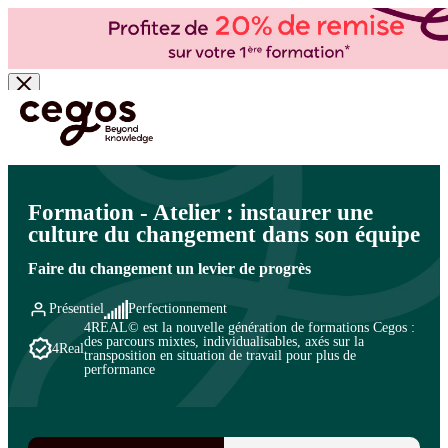
Skip to main content
Vous êtes ici :
Accueil
>
Cegos, organisme de formation à Paris et en régions
>
Conduite du
changement
>
Accompagnement au changement
>
Conduire le changement
Formation - Atelier : instaurer une
culture du changement dans son équipe
Faire du changement un levier de progrès
Présentiel
Perfectionnement
4REAL© est la nouvelle génération de formations Cegos :
des parcours mixtes, individualisables, axés sur la
4Real
transposition en situation de travail pour plus de
performance