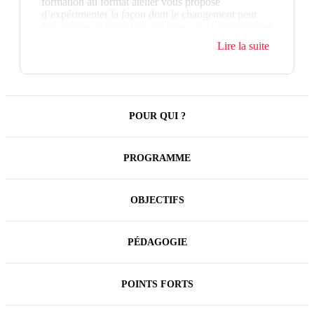
formation au format atelier vous propose
d’expérimenter la façon dont le changement peut
être porteur d'évolutions positives au plan individuel
et collectif. Pour, à votre tour, diffuser la dynamique
Lire la suite
du changement dans votre équipe et vos projets.
Le format atelier permet aux participants, à partir de
leur réalité professionnelle, de travailler en mode
intelligence collective. Avec pour objectif de
construire entre pairs une vision opérationnelle de la
POUR QUI ?
thématique.
PROGRAMME
OBJECTIFS
PÉDAGOGIE
POINTS FORTS