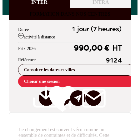
INTER
INTRA
FORMATION DANS NOS CENTRES
1 jour (7 heures)
Durée
activité à distance
990,00 €
HT
Prix 2026
Référence
9124
Consulter les dates et villes
Choisir une session
Le changement est souvent vécu comme un
ensemble de contraintes et de difficultés. Cette