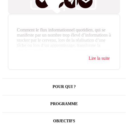
Comment le flux informationnel quotidien, qui se
manifeste par un nombre trop élevé d’informations à
stocker par le cerveau, lors de la réalisation d’une
tâche ou lors d’un apprentissage, transforme la
charge cognitive en surcharge cognitive ? Comment
devenir plus conscient de ce phénomène et mettre
Lire la suite
en place des stratégies utiles pour sortir de la zone
rouge ?
Cette formation de 3 heures permet aux participants
d’être plus conscients du mécanisme de surcharge
du cerveau et des impacts tant sur leur efficacité et
POUR QUI ?
que sur la gestion de leurs émotions et de leurs
interactions avec les autres.
PROGRAMME
OBJECTIFS