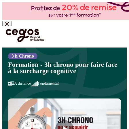
Skip to main content
Vous êtes ici :
Accueil
>
Cegos, organisme de formation à Paris et en régions
>
Développement personnel
>
Prendre soin de soi - Bien-être au travail
>
Bien-être au
travail
3 h Chrono
Formation - 3h chrono pour faire face
à la surcharge cognitive
A distance
Fondamental