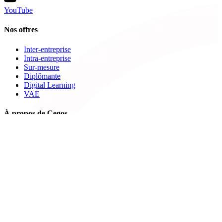
YouTube
Nos offres
Inter-entreprise
Intra-entreprise
Sur-mesure
Diplômante
Digital Learning
VAE
À propos de Cegos
Nos centres de formation
Newsletters
Espace carrière
Presse
Le Groupe Cegos
Accessibilité en situation de handicap
Nos engagements RSE
Aides