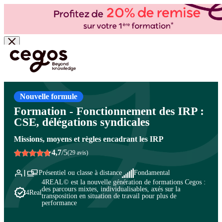
Skip to main content
Vous êtes ici :
Accueil
>
Cegos, organisme de formation à Paris et en régions
>
Droit du
travail et relations sociales
>
Relations sociales
>
Relations sociales : cadre juridique et
animation des instances
Nouvelle formule
Formation - Fonctionnement des IRP :
CSE, délégations syndicales
Missions, moyens et règles encadrant les IRP
4,7
/5
(29 avis)
Présentiel ou classe à distance
Fondamental
4REAL© est la nouvelle génération de formations Cegos :
des parcours mixtes, individualisables, axés sur la
4Real
transposition en situation de travail pour plus de
performance