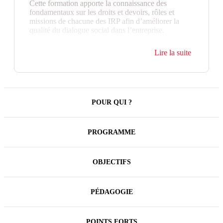
Cette formation apporte la connaissance des
fondamentaux sur les droits et devoirs, rôles et
missions de chacune des IRP afin d’améliorer la
qualité du dialogue social dans l’entreprise.
Les différentes réformes du code du travail ont
Lire la suite
successivement transformé le paysage du dialogue
social. Elles ont permis une reconfiguration des IRP
ainsi que la modification de leur fonctionnement,
notamment en matière de négociation.
POUR QUI ?
PROGRAMME
OBJECTIFS
PÉDAGOGIE
POINTS FORTS