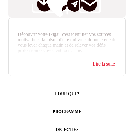
Découvrir votre Ikigai, c'est identifier vos sources
motivations, la raison d'être qui vous donne envie de
vous lever chaque matin et de relever vos défis
professionnels avec enthousiasme.
Nous vous proposons dans cette formation 3 heures
Lire la suite
chrono de découvrir ce concept japonais de l'Ikigai
et d'initier votre réflexion personnelle sur ses
différentes dimensions.
Pour aller plus loin, nous vous suggérons notre
formation de 2 jours : "Activer ses leviers de
POUR QUI ?
motivation professionnelle avec l'Ikigaï" (
Réf.
9618
).
PROGRAMME
OBJECTIFS