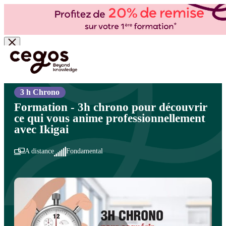
Skip to main content
Vous êtes ici :
Accueil
>
Cegos, organisme de formation à Paris et en régions
>
Efficacité
professionnelle
>
Prise de parole en public
>
Communication orale : renforcer son impact
3 h Chrono
Formation - 3h chrono pour découvrir
ce qui vous anime professionnellement
avec Ikigai
A distance
Fondamental