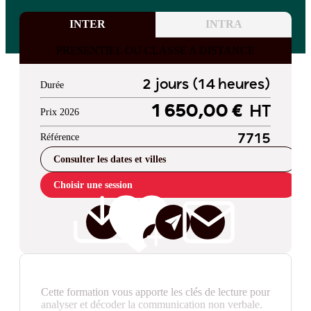
INTER
INTRA
PRESENTIEL OU CLASSE A DISTANCE
2 jours (14 heures)
Durée
1 650,00 €
HT
Prix 2026
Référence
7715
Consulter les dates et villes
Choisir une session
Cette formation vous apporte les clés de lecture pour
analyser et décoder la communication non verbale.