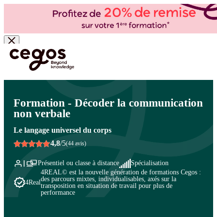
Skip to main content
Vous êtes ici :
Accueil
>
Cegos, organisme de formation à Paris et en régions
>
Efficacité
professionnelle
>
Prise de parole en public
>
Communication orale : renforcer son impact
Formation - Décoder la communication
non verbale
Le langage universel du corps
4,8
/5
(44 avis)
Présentiel ou classe à distance
Spécialisation
4REAL© est la nouvelle génération de formations Cegos :
des parcours mixtes, individualisables, axés sur la
4Real
transposition en situation de travail pour plus de
performance