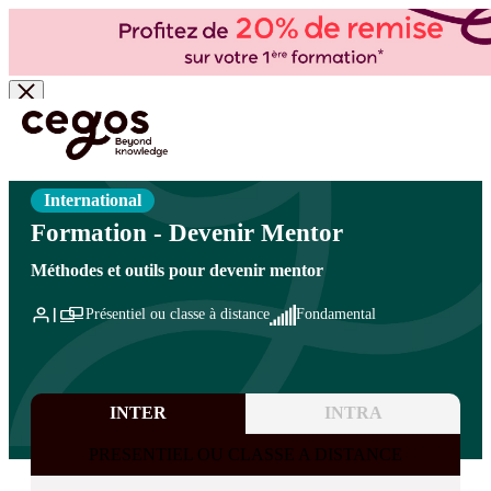
Skip to main content
Vous êtes ici :
Accueil
>
Cegos, organisme de formation à Paris et en régions
>
Efficacité
professionnelle
>
Apprentissage et transmission
>
Apprendre à transmettre au quotidien
International
Formation - Devenir Mentor
Méthodes et outils pour devenir mentor
Présentiel ou classe à distance
Fondamental
INTER
INTRA
PRESENTIEL OU CLASSE A DISTANCE