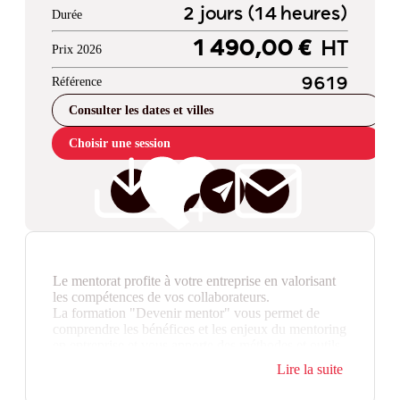
2 jours (14 heures)
Durée
1 490,00 €
HT
Prix 2026
Référence
9619
Consulter les dates et villes
Choisir une session
Le mentorat profite à votre entreprise en valorisant
les compétences de vos collaborateurs.
La formation "Devenir mentor" vous permet de
comprendre les bénéfices et les enjeux du mentoring
en entreprise et vous apporte des méthodes et outils
éprouvés pour devenir mentor au sein de votre
Lire la suite
organisation.