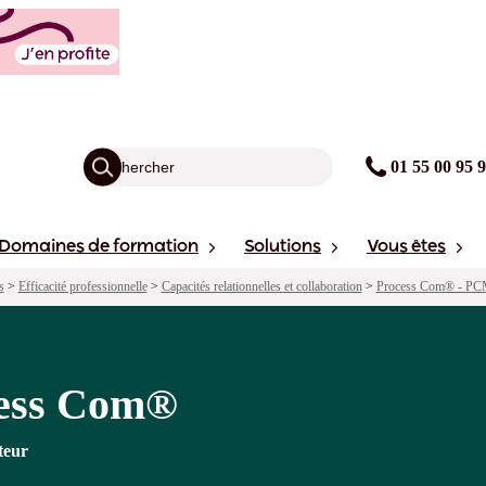
agogie
Points forts
Financement
avis
Sessions
01 55 00 95 
Domaines de formation
Solutions
Vous êtes
s
>
Efficacité professionnelle
>
Capacités relationnelles et collaboration
>
Process Com® - P
cess Com®
teur