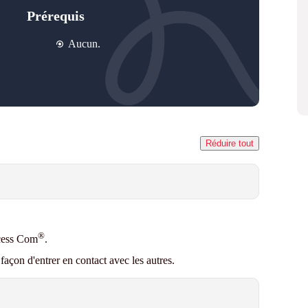
Prérequis
Aucun.
Réduire tout
®
ocess Com
.
açon d'entrer en contact avec les autres.