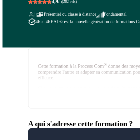
4,9
/5
(202 avis)
Présentiel ou classe à distance
Fondamental
4Real
4REAL© est la nouvelle génération de formations Cegos
®
Cette formation à la Process Com
donne des moyen
comprendre l'autre et adapter sa communication pour
efficace.
Chaque participant remplit en amont de la formation
son inventaire de personnalité le premier jour de la
A qui s'adresse cette formation ?