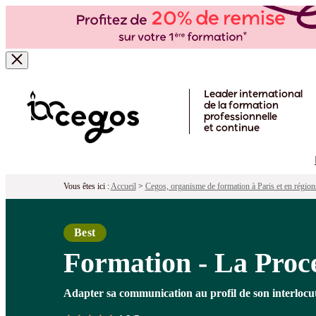
Formation - La Process Com®
Pour qui ?
Programme
Objectifs
Péd
Skip to main content
Leader international
de la formation
professionnelle
et continue
Vous êtes ici :
Accueil
>
Cegos, organisme de formation à Paris et en région
Best
Formation - La Pro
Adapter sa communication au profil de son interlocu